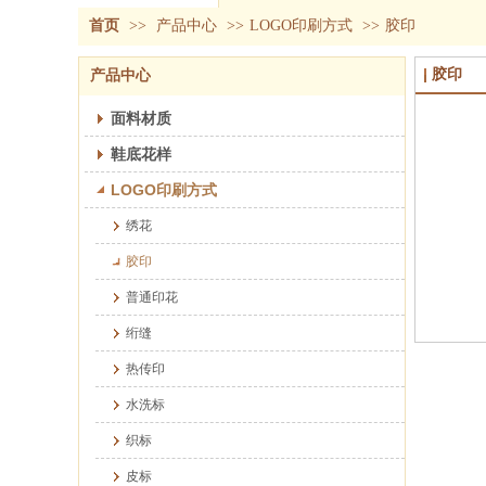
首页
>>
产品中心
>>
LOGO印刷方式
>>
胶印
无纺布托鞋
毛巾布托鞋
胶印
产品中心
天鹅绒托鞋
拉毛绒托鞋
面料材质
华夫格托鞋
鞋底花样
LOGO印刷方式
绣花
胶印
普通印花
绗缝
热传印
水洗标
织标
皮标