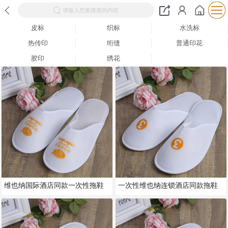
请输入您要搜索的内容
皮标
织标
水洗标
热传印
绗缝
普通印花
胶印
绣花
维也纳国际酒店同款一次性拖鞋
一次性维也纳连锁酒店同款拖鞋
新型点珠布防滑底拖鞋家居室内
点塑布防滑底拖鞋 V型拉毛绒拖
防滑