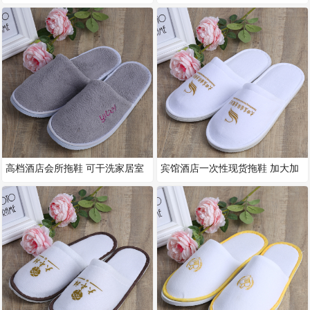
底拖鞋 V型拉毛绒拖鞋家居防滑
用品 宾馆一次性包头拉毛绒拖鞋
高档酒店会所拖鞋 可干洗家居室
宾馆酒店一次性现货拖鞋 加大加
内拖鞋 酒店一次性彩色珊瑚绒
厚拉毛巾布拖鞋 民宿一次性用品