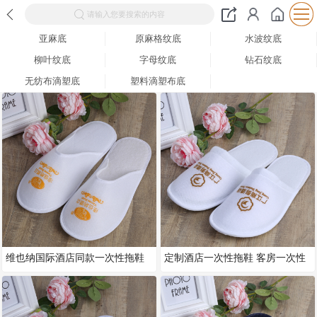
请输入您要搜索的内容
亚麻底
原麻格纹底
水波纹底
柳叶纹底
字母纹底
钻石纹底
无纺布滴塑底
塑料滴塑布底
维也纳国际酒店同款一次性拖鞋
定制酒店一次性拖鞋 客房一次性
新型点珠布防滑底拖鞋家居室内
用品 宾馆一次性包头拉毛绒拖鞋
防滑